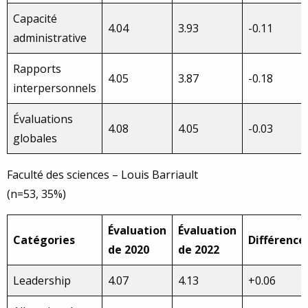
Capacité
4.04
3.93
-0.11
administrative
Rapports
4.05
3.87
-0.18
interpersonnels
Évaluations
4.08
4.05
-0.03
globales
Faculté des sciences – Louis Barriault
(n=53, 35%)
Évaluation
Évaluation
Catégories
Différence
de 2020
de 2022
Leadership
4.07
4.13
+0.06