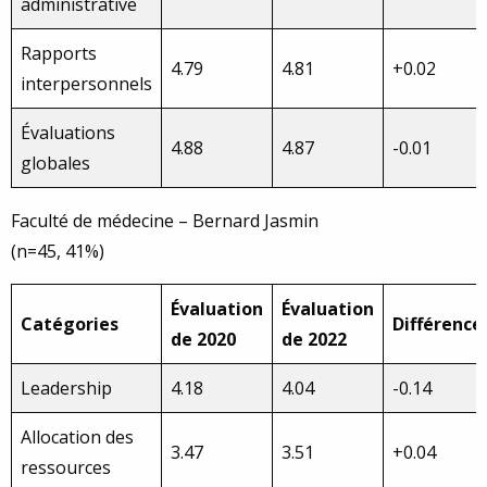
administrative
Rapports
4.79
4.81
+0.02
interpersonnels
Évaluations
4.88
4.87
-0.01
globales
Faculté de médecine – Bernard Jasmin
(n=45, 41%)
Évaluation
Évaluation
Catégories
Différence
de 2020
de 2022
Leadership
4.18
4.04
-0.14
Allocation des
3.47
3.51
+0.04
ressources