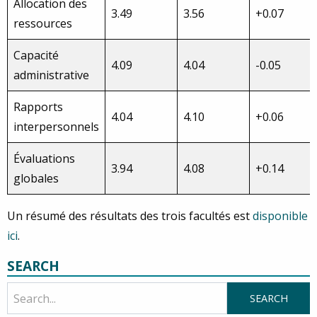
Allocation des
3.49
3.56
+0.07
ressources
Capacité
4.09
4.04
-0.05
administrative
Rapports
4.04
4.10
+0.06
interpersonnels
Évaluations
3.94
4.08
+0.14
globales
Un résumé des résultats des trois facultés est
disponible
ici
.
SEARCH