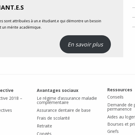
ANT.E.S
s sont attribuées à un.e étudiant.e qui démontre un besoin
et un mérite académique.
En savoir plus
Ressources
lective
Avantages sociaux
Conseils
ctive 2018 –
Le régime d’assurance maladie
complémentaire
Demande de p
permanence
ectives
Assurance dentaire de base
Aides au log
Frais de scolarité
Bourses et pri
Retraite
Griefs
Congés