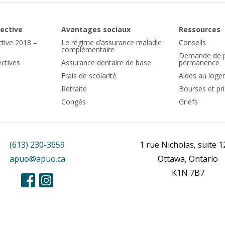
lective
Avantages sociaux
Ressources
ctive 2018 –
Le régime d’assurance maladie
Conseils
complémentaire
Demande de p
ectives
Assurance dentaire de base
permanence
Frais de scolarité
Aides au log
Retraite
Bourses et pri
Congés
Griefs
(613) 230-3659
1 rue Nicholas, suite 
apuo@apuo.ca
Ottawa, Ontario
K1N 7B7