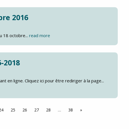
bre 2016
u 18 octobre...
read more
6-2018
 en ligne. Cliquez ici pour être rediriger à la page...
24
25
26
27
28
…
38
»