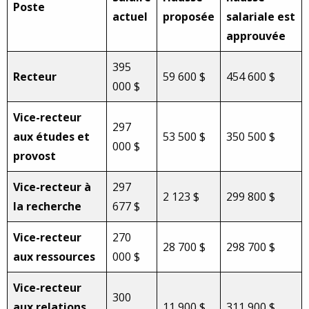
Poste
actuel
proposée
salariale est
approuvée
395
Recteur
59 600 $
454 600 $
000 $
Vice-recteur
297
aux études et
53 500 $
350 500 $
000 $
provost
Vice-recteur à
297
2 123 $
299 800 $
la recherche
677 $
Vice-recteur
270
28 700 $
298 700 $
aux ressources
000 $
Vice-recteur
300
aux relations
11 900 $
311 900 $