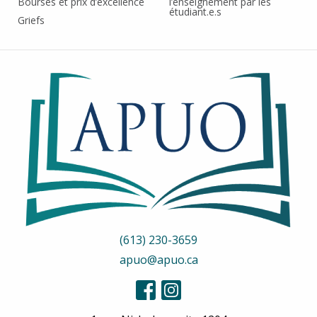
Bourses et prix d’excellence
l’enseignement par les
étudiant.e.s
Griefs
(613) 230-3659
apuo@apuo.ca