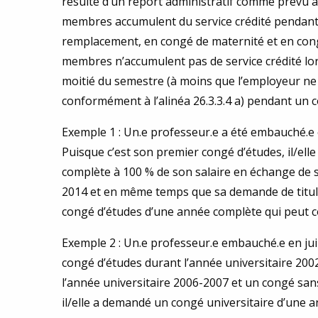
résulte d’un report administratif comme prévu à l
membres accumulent du service crédité pendant qu
remplacement, en congé de maternité et en cong
membres n’accumulent pas de service crédité lor
moitié du semestre (à moins que l’employeur ne l
conformément à l’alinéa 26.3.3.4 a) pendant un 
Exemple 1 : Un.e professeur.e a été embauché.e e
Puisque c’est son premier congé d’études, il/el
complète à 100 % de son salaire en échange de s
2014 et en même temps que sa demande de titula
congé d’études d’une année complète qui peut c
Exemple 2 : Un.e professeur.e embauché.e en jui
congé d’études durant l’année universitaire 2002
l’année universitaire 2006-2007 et un congé sans
il/elle a demandé un congé universitaire d’une a