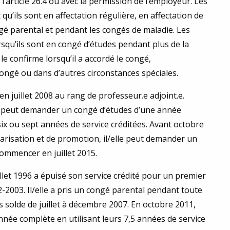
’article 26.4 ou avec la permission de l’employeur. Les
’ils sont en affectation régulière, en affectation de
é parental et pendant les congés de maladie. Les
squ’ils sont en congé d’études pendant plus de la
e confirme lorsqu’il a accordé le congé,
congé ou dans d’autres circonstances spéciales.
n juillet 2008 au rang de professeur.e adjoint.e.
le peut demander un congé d’études d’une année
ix ou sept années de service créditées. Avant octobre
risation et de promotion, il/elle peut demander un
ommencer en juillet 2015.
llet 1996 a épuisé son service crédité pour un premier
-2003. Il/elle a pris un congé parental pendant toute
 solde de juillet à décembre 2007. En octobre 2011,
nnée complète en utilisant leurs 7,5 années de service