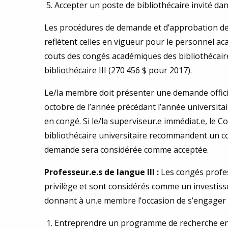
Accepter un poste de bibliothécaire invité da
Les procédures de demande et d’approbation des
reflètent celles en vigueur pour le personnel a
couts des congés académiques des bibliothécai
bibliothécaire III (270 456 $ pour 2017).
Le/la membre doit présenter une demande officiel
octobre de l’année précédant l’année universitair
en congé. Si le/la superviseur.e immédiat.e, le C
bibliothécaire universitaire recommandent un co
demande sera considérée comme acceptée.
Professeur.e.s de langue III :
Les congés profes
privilège et sont considérés comme un investis
donnant à un.e membre l’occasion de s’engager d
Entreprendre un programme de recherche en li