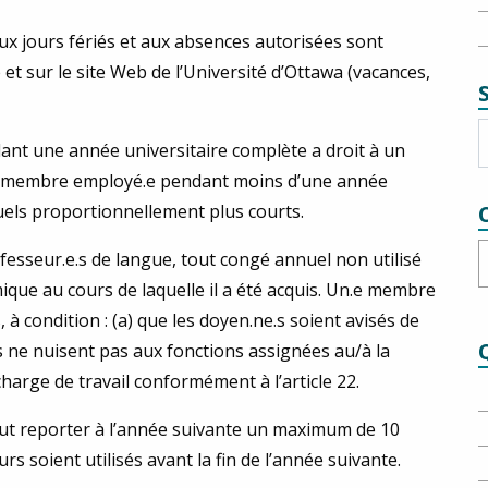
ux jours fériés et aux absences autorisées sont
ve et sur le site Web de l’Université d’Ottawa (vacances,
t une année universitaire complète a droit à un
.e membre employé.e pendant moins d’une année
uels proportionnellement plus courts.
C
esseur.e.s de langue, tout congé annuel non utilisé
mique au cours de laquelle il a été acquis. Un.e membre
 condition : (a) que les doyen.ne.s soient avisés de
s ne nuisent pas aux fonctions assignées au/à la
harge de travail conformément à l’article 22.
eut reporter à l’année suivante un maximum de 10
rs soient utilisés avant la fin de l’année suivante.